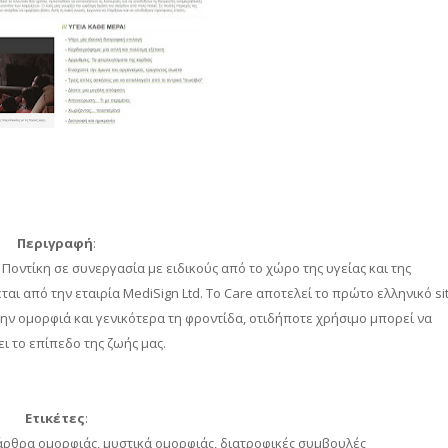
Περιγραφή
:
Ποντίκη σε συνεργασία με ειδικούς από το χώρο της υγείας και της
ται από την εταιρία MediSign Ltd. To Care αποτελεί το πρώτο ελληνικό si
την ομορφιά και γενικότερα τη φροντίδα, οτιδήποτε χρήσιμο μπορεί να
ι το επίπεδο της ζωής μας.
Ετικέτες
:
άρθρα ομορφιάς, μυστικά ομορφιάς, διατροφικές συμβουλές