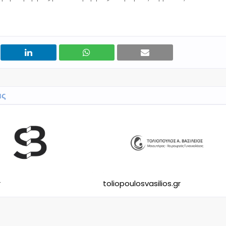
ις
r
toliopoulosvasilios.gr