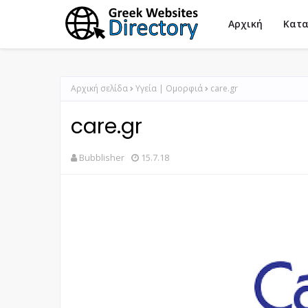
Αρχική
Κατα
Αρχική σελίδα
Υγεία | Ομορφιά
care.gr
care.gr
Bubblisher
15.7.18