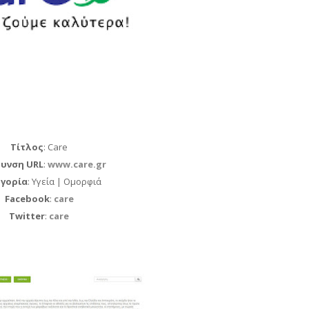
Τίτλος
: Care
υνση URL
:
www.care.gr
γορία
: Υγεία | Ομορφιά
Facebook
:
care
Twitter
:
care