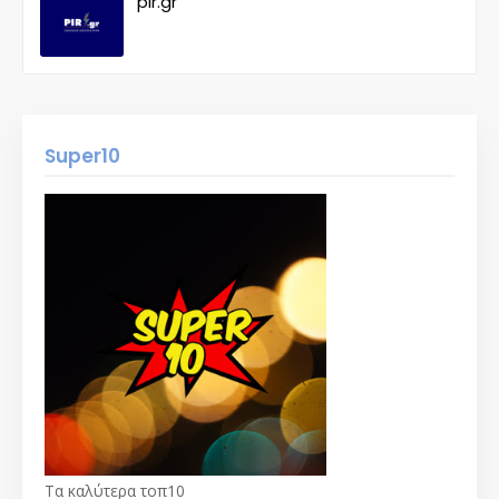
pir.gr
Super10
Τα καλύτερα τοπ10