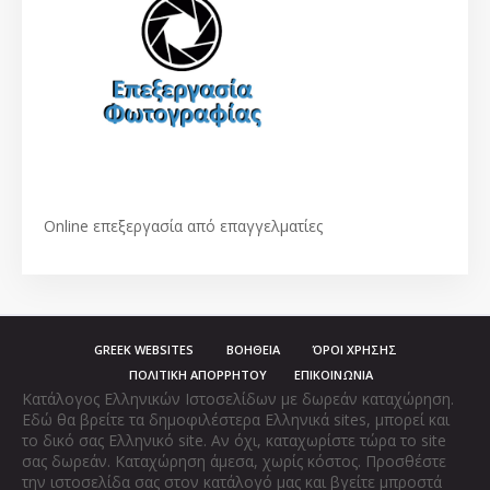
Οnline επεξεργασία από επαγγελματίες
GREEK WEBSITES
ΒΟΗΘΕΙΑ
ΌΡΟΙ ΧΡΗΣΗΣ
ΠΟΛΙΤΙΚΗ ΑΠΟΡΡΗΤΟΥ
ΕΠΙΚΟΙΝΩΝΙΑ
Κατάλογος Ελληνικών Ιστοσελίδων με δωρεάν καταχώρηση.
Εδώ θα βρείτε τα δημοφιλέστερα Ελληνικά sites, μπορεί και
το δικό σας Ελληνικό site. Αν όχι, καταχωρίστε τώρα το site
σας δωρεάν. Καταχώρηση άμεσα, χωρίς κόστος. Προσθέστε
την ιστοσελίδα σας στον κατάλογό μας και βγείτε μπροστά