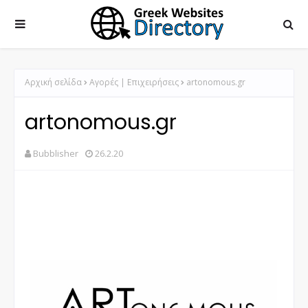
Αρχική σελίδα
Αγορές | Επιχειρήσεις
artonomous.gr
artonomous.gr
Bubblisher
26.2.20