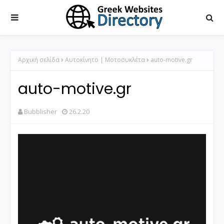
Αρχική σελίδα
Αυτοκίνητο | Μοτοσυκλέτα
auto-motive.gr
auto-motive.gr
Bubblisher
26.2.20