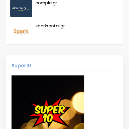
comple.gr
sparkrental.gr
Super10