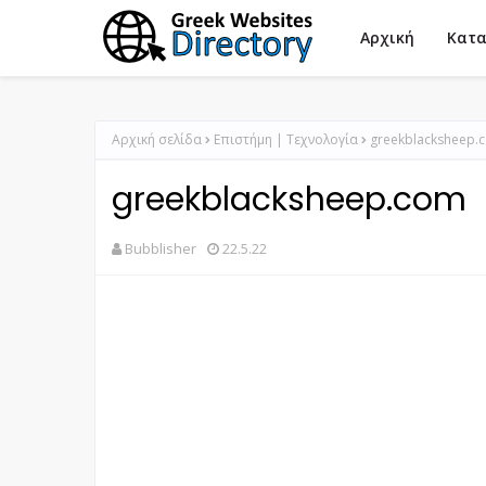
Αρχική
Κατα
Αρχική σελίδα
Επιστήμη | Τεχνολογία
greekblacksheep.
greekblacksheep.com
Bubblisher
22.5.22