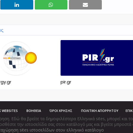
ις
gy.gr
pir.gr
K WEBSITES
ΒΟΗΘΕΙΑ
ΌΡΟΙ ΧΡΗΣΗΣ
ΠΟΛΙΤΙΚΗ ΑΠΟΡΡΗΤΟΥ
ΕΠΙ
η. Εδώ θα βρείτε τα δημοφιλέστερα Ελληνικά sites, μπορεί και το δ
οσθέστε την ιστοσελίδα σας στον κατάλογό μας και βγείτε μπροστά 
αχώρηση sites ιστοσελίδων στον ελληνικό κατάλογο