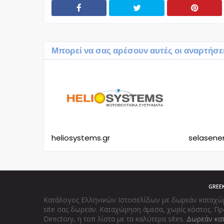
Μπορεί να σας αρέσουν αυτές οι αναρτήσε
heliosystems.gr
selasener
GREE
Κατάλογος Ελληνικών Ιστοσελίδων με δωρεάν καταχώρησ
site σας δωρεάν. Καταχώρηση άμεσα, χωρίς κόστος. Πρ
Directory, η τοπ λίστα με τα καλύτερα sites.
Δωρεάν κατ